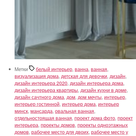
Метки
белый интерьер
,
ванна
,
ванная
,
визуализация дома
,
детская для девочки
,
дизайн
,
дизайн интерьера 2020
,
дизайн интерьера дома
,
дизайн интерьера квартиры
,
дизайн кухни в доме
,
дизайн сачтного дома
,
дом
,
дом мечты
,
интерьер
,
интерьер гостинной
,
интерьер дома
,
интерьер
минск
,
мансарда
,
овальная ванная
,
отдельностоящая ванная
,
проект дома фото
,
проект
интерьера
,
проекты домов
,
проекты одноэтажных
домов
,
рабочее место для двоих
,
рабочее место у