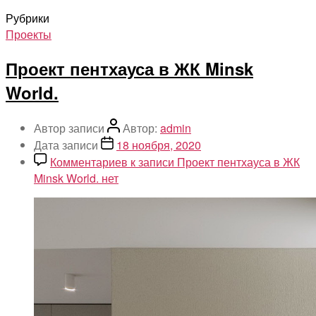
Рубрики
Проекты
Проект пентхауса в ЖК Minsk
World.
Автор записи
Автор:
admin
Дата записи
18 ноября, 2020
Комментариев
к записи Проект пентхауса в ЖК
Minsk World.
нет