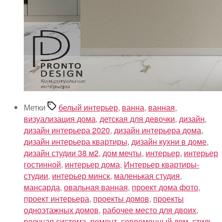
Метки
белый интерьер
,
ванна
,
ванная
,
визуализация дома
,
детская для девочки
,
дизайн
,
дизайн интерьера 2020
,
дизайн интерьера дома
,
дизайн интерьера квартиры
,
дизайн кухни в доме
,
дизайн студии 38 м2
,
дом мечты
,
интерьер
,
интерьер
гостинной
,
интерьер дома
,
Интерьер квартиры-
студии
,
интерьер минск
,
маленькая студия
,
мансарда
,
овальная ванная
,
проект дома фото
,
проект интерьера
,
проекты домов
,
проекты
одноэтажных домов
,
рабочее место для двоих
,
реечная система
,
ремонт
,
современный дом
,
стиль