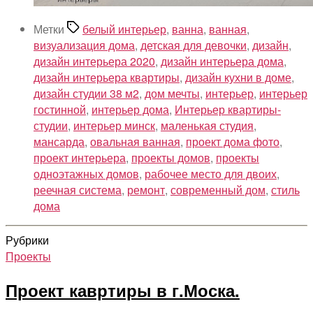
Метки
белый интерьер
,
ванна
,
ванная
,
визуализация дома
,
детская для девочки
,
дизайн
,
дизайн интерьера 2020
,
дизайн интерьера дома
,
дизайн интерьера квартиры
,
дизайн кухни в доме
,
дизайн студии 38 м2
,
дом мечты
,
интерьер
,
интерьер
гостинной
,
интерьер дома
,
Интерьер квартиры-
студии
,
интерьер минск
,
маленькая студия
,
мансарда
,
овальная ванная
,
проект дома фото
,
проект интерьера
,
проекты домов
,
проекты
одноэтажных домов
,
рабочее место для двоих
,
реечная система
,
ремонт
,
современный дом
,
стиль
дома
Рубрики
Проекты
Проект кавртиры в г.Моска.