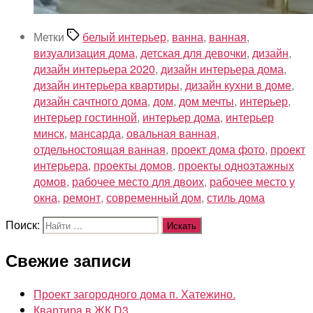
Метки
белый интерьер
,
ванна
,
ванная
,
визуализация дома
,
детская для девочки
,
дизайн
,
дизайн интерьера 2020
,
дизайн интерьера дома
,
дизайн интерьера квартиры
,
дизайн кухни в доме
,
дизайн сачтного дома
,
дом
,
дом мечты
,
интерьер
,
интерьер гостинной
,
интерьер дома
,
интерьер
минск
,
мансарда
,
овальная ванная
,
отдельностоящая ванная
,
проект дома фото
,
проект
интерьера
,
проекты домов
,
проекты одноэтажных
домов
,
рабочее место для двоих
,
рабочее место у
окна
,
ремонт
,
современный дом
,
стиль дома
Поиск:
Свежие записи
Проект загородного дома п. Хатежино.
Квартирa в ЖК D3