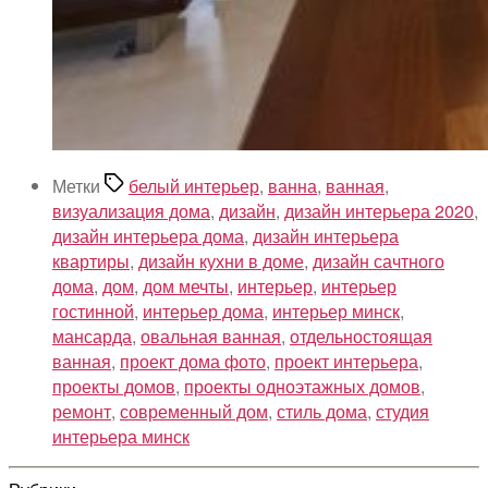
Метки
белый интерьер
,
ванна
,
ванная
,
визуализация дома
,
дизайн
,
дизайн интерьера 2020
,
дизайн интерьера дома
,
дизайн интерьера
квартиры
,
дизайн кухни в доме
,
дизайн сачтного
дома
,
дом
,
дом мечты
,
интерьер
,
интерьер
гостинной
,
интерьер дома
,
интерьер минск
,
мансарда
,
овальная ванная
,
отдельностоящая
ванная
,
проект дома фото
,
проект интерьера
,
проекты домов
,
проекты одноэтажных домов
,
ремонт
,
современный дом
,
стиль дома
,
студия
интерьера минск