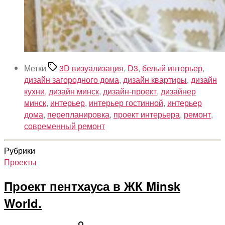
Метки
3D визуализация
,
D3
,
белый интерьер
,
дизайн загородного дома
,
дизайн квартиры
,
дизайн
кухни
,
дизайн минск
,
дизайн-проект
,
дизайнер
минск
,
интерьер
,
интерьер гостинной
,
интерьер
дома
,
перепланировка
,
проект интерьера
,
ремонт
,
современный ремонт
Рубрики
Проекты
Проект пентхауса в ЖК Minsk
World.