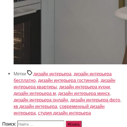
Метки
дизайн интерьера
,
дизайн интерьера
бесплатно
,
дизайн интерьера гостинной
,
дизайн
интерьера квартиры
,
дизайн интерьера кухни
,
дизайн интерьера м
,
дизайн интерьера минск
,
дизайн интерьера онлайн
,
дизайн интерьера фото
,
кв дизайн интерьера
,
современный дизайн
интерьера
,
студия дизайн интерьера
Поиск: